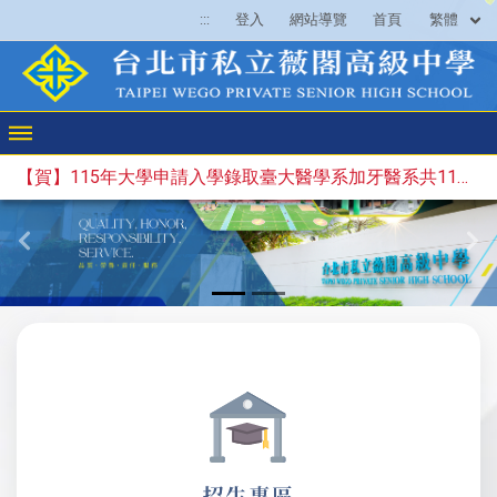
繁體
:::
登入
網站導覽
首頁
【賀】115年大學申請入學錄取臺大醫學系加牙醫系共11人林○虔、陳○煇、曾○謙、方○璇、戴○、傅○諺、何○維、徐○中、詹○靖、黃○瑄、高○宸(繁星推薦)。
Previous
Ne