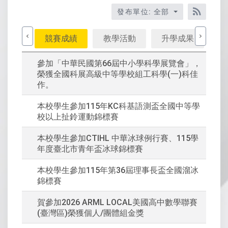
標
題、
發布單位: 全部
關
RSS訂
鍵
競賽成績
教學活動
升學成果
升
字
後
參加「中華民國第66屆中小學科學展覽會」，
按
榮獲全國科展高級中等學校組工科學(一)科佳
下
作。
Enter
查
本校學生參加115年KC科基語測盃全國中等學
詢
校以上扯鈴運動錦標賽
本校學生參加CTIHL 中華冰球例行賽、115學
年度臺北市青年盃冰球錦標賽
本校學生參加115年第36屆理事長盃全國溜冰
錦標賽
賀參加2026 ARML LOCAL美國高中數學聯賽
(臺灣區)榮獲個人/團體組金獎