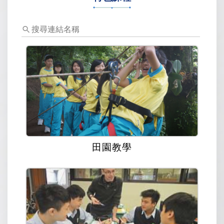
標
題、
關
鍵
字
田園教學